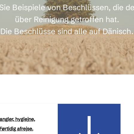
 Sie Beispiele von Beschlüssen, die
über Reinigung getroffen hat.
Die Beschlüsse sind alle auf Dänisch.
ngler, hygiejne,
Førtidig afrejse.