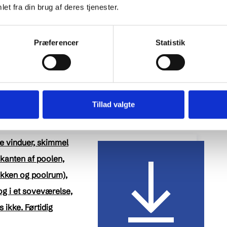
et fra din brug af deres tjenester.
 ligne
sandsynligvis
utæt (strå-)tag,
Præferencer
Statistik
serne på første sal,
nde kakerlak i sofaen,
Tillad valgte
e vinduer, skimmel
 kanten af poolen,
kken og poolrum),
g i et soveværelse,
ikke. Førtidig