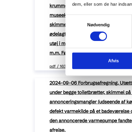
dem, eller som de har indsaml
krummelignende genstande, der kunne
museekskrementer, musefælder i hus, 
Samtykkevalg
skimmel i et værelse på første sal pga. 
Nødvendig
ødelagte og plettede madrasser i værel
utøj i madrasserne, formentlig en leve
m.m. Førtidig afrejse.
Afvis
pdf / 163 kB
2024-09-06 Forbrugsafregning. Utætt
under begge toiletbrætter, skimmel på
annonceringsmangler (udseende af kø
defekt varmekilde på et badeværelse o
den annoncerede varmepumpe fandtes 
afrejse.