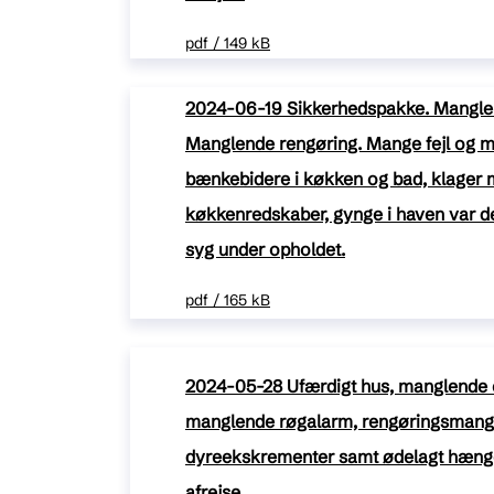
pdf / 149 kB
2024-06-19 Sikkerhedspakke. Mangle
Manglende rengøring. Mange fejl og ma
bænkebidere i køkken og bad, klager m
køkkenredskaber, gynge i haven var de
syg under opholdet.
pdf / 165 kB
2024-05-28 Ufærdigt hus, manglende 
manglende røgalarm, rengøringsmangl
dyreekskrementer samt ødelagt hænge
afrejse.