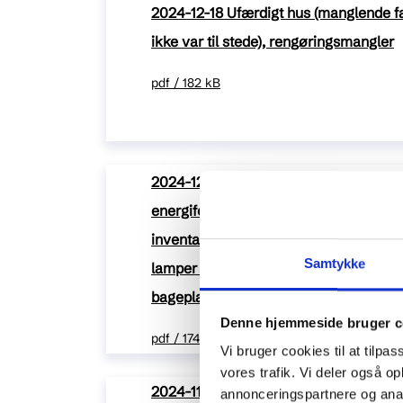
2024-12-18 Ufærdigt hus (manglende fac
ikke var til stede), rengøringsmangler
pdf / 182 kB
2024-12-18 Kold pool/defekt poolvar
energiforbrug (varmepistol), rengørin
inventarmangler (defekt havestol, tørre
Samtykke
lamper ikke hængt forsvarligt op, nedfa
bageplader af forkert størrelse, defek
Denne hjemmeside bruger c
pdf / 174 kB
Vi bruger cookies til at tilpas
vores trafik. Vi deler også 
2024-11-01 Stærk muggen lugt i hele h
annonceringspartnere og anal