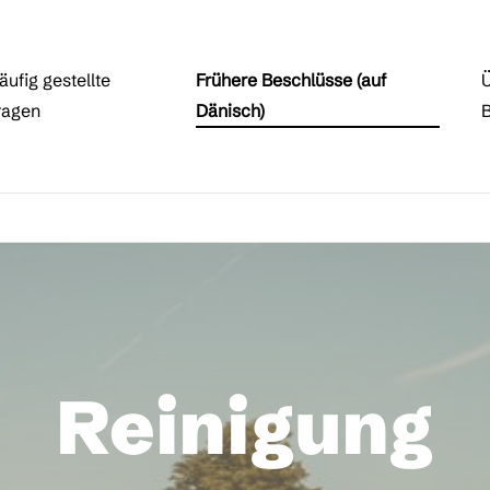
äufig gestellte
Frühere Beschlüsse (auf
Ü
ragen
Dänisch)
Reinigung