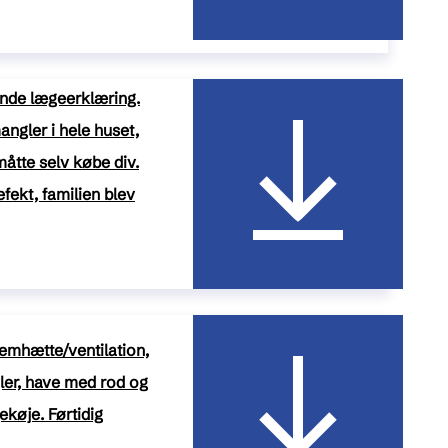
nde lægeerklæring.
ngler i hele huset,
åtte selv købe div.
fekt, familien blev
emhætte/ventilation,
er, have med rod og
køje. Førtidig