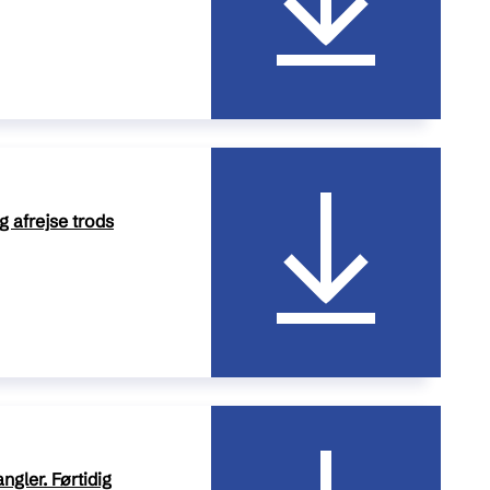
g afrejse trods
gler. Førtidig