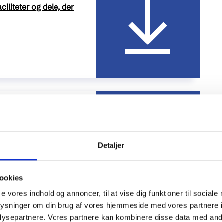
iliteter og dele, der
mepumpe,
gsmangler,
stativ, trampolin,
Detaljer
ldent gardin, flere
t kaffemaskine m.m.)
ookies
se vores indhold og annoncer, til at vise dig funktioner til sociale
oplysninger om din brug af vores hjemmeside med vores partnere i
uset, sorte
ysepartnere. Vores partnere kan kombinere disse data med andr