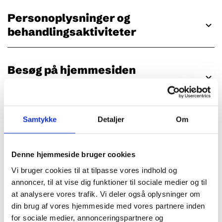
Personoplysninger og
behandlingsaktiviteter
Besøg på hjemmesiden
www.feriehusklage.dk
www.feriehusklage.dk
Samtykke
Detaljer
Om
Kontakt til Ankenævnet for
feriehusudlejning
Denne hjemmeside bruger cookies
Vi bruger cookies til at tilpasse vores indhold og
Behandling af klagesager
annoncer, til at vise dig funktioner til sociale medier og til
at analysere vores trafik. Vi deler også oplysninger om
din brug af vores hjemmeside med vores partnere inden
Videregivelse af
for sociale medier, annonceringspartnere og