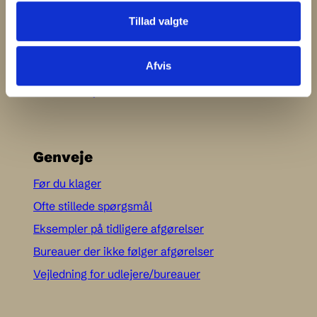
DK-1467 København K
Tillad valgte
Mail:
info@feriehusklage.dk
Telefon:+45 20 36 22 44
Afvis
Persondatapolitik
Genveje
Før du klager
Ofte stillede spørgsmål
Eksempler på tidligere afgørelser
Bureauer der ikke følger afgørelser
Vejledning for udlejere/bureauer