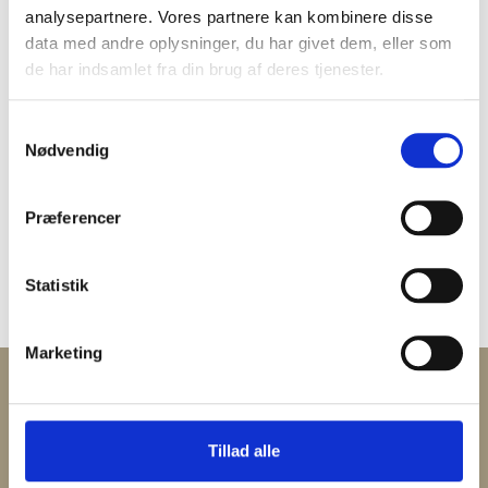
personoplysninger
analysepartnere. Vores partnere kan kombinere disse
data med andre oplysninger, du har givet dem, eller som
de har indsamlet fra din brug af deres tjenester.
Dine rettigheder
Samtykkevalg
Nødvendig
Dine klagemuligheder
Præferencer
Dokumentoplysning
Statistik
Marketing
Ankenævnet for Feriehusudlejning
Tillad alle
Vandkunsten 3, 3.